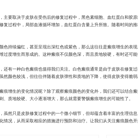
主要取决于皮肤在受伤后的修复过程中，黑色素细胞、血红蛋白和胶原
修复过程中，局部血液循环增加，血红蛋白含量上升所致。随着时间的推
色持续偏红，甚至呈现出深红色或紫色，那么这往往是瘢痕增生的表现
维过度增生而形成的。这种瘢痕不仅颜色深，而且质地较硬，有时还可能
还有一种白色瘢痕也值得我们关注。白色瘢痕通常是由于皮肤在修复过
虽然颜色较浅，但往往伴随着皮肤弹性和质地的下降，使得皮肤变得脆弱
痕增生的变化情况呢？除了观察瘢痕颜色的变化外，我们还可以结合瘢
则、质地较硬、大小逐渐增大，那么就需要警惕瘢痕增生的可能性了。
虽然只是皮肤修复过程中的一个微小细节，但却蕴含着丰富的生理信息
化情况，从而采取相应的措施进行预防和治疗。让我们从关注瘢痕颜色开