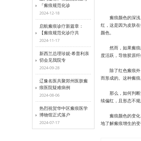
『瘢痕规范化诊
2024-12-18
瘢痕颜色的深浅，
红，这是因为皮肤在
启航瘢痕诊疗新篇章：
【瘢痕规范化诊疗共
颜色。
2024-11-17
然而，如果瘢痕颜
新西兰总理珍妮·希普利亲
度活跃，导致胶原纤
切会见我院专
2024-09-28
除了红色瘢痕外，
而形成的。这种瘢痕
辽豫名医共聚郑州医肤瘢
痕医院疑难病例
那么，如何判断瘢
2024-08-06
续偏红，且形态不规
热烈祝贺华中区瘢痕医学
博物馆正式落户
瘢痕颜色的变化，
2024-07-17
地了解瘢痕增生的变