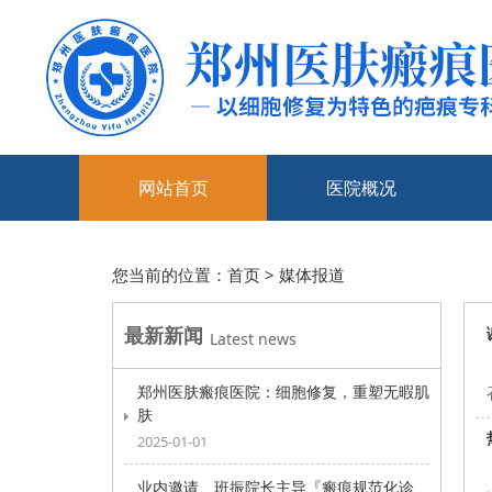
网站首页
医院概况
您当前的位置：
首页
>
媒体报道
最新新闻
Latest news
郑州医肤瘢痕医院：细胞修复，重塑无暇肌
肤
2025-01-01
业内邀请、班振院长主导『瘢痕规范化诊