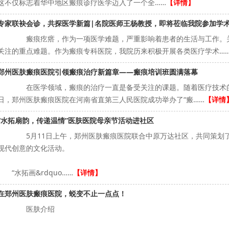
这不仅标志着华中地区瘢痕诊疗医学迈入了一个全……
【详情】
专家联袂会诊，共探医学新篇|名院医师王杨教授，即将莅临我院参加学
瘢痕疙瘩，作为一项医学难题，严重影响着患者的生活与工作。关
关注的重点难题。作为瘢痕专科医院，我院历来积极开展各类医疗学术…
郑州医肤瘢痕医院引领瘢痕治疗新篇章——瘢痕培训班圆满落幕
在医学领域，瘢痕的治疗一直是备受关注的课题。随着医疗技术的
日，郑州医肤瘢痕医院在河南省直第三人民医院成功举办了“瘢……
【详情
“水拓扇韵，传递温情”医肤医院母亲节活动进社区
5月11日上午，郑州医肤瘢痕医院联合中原万达社区，共同策划了
现代创意的文化活动。
“水拓画&rdquo……
【详情】
在郑州医肤瘢痕医院，蜕变不止一点点！
医肤介绍